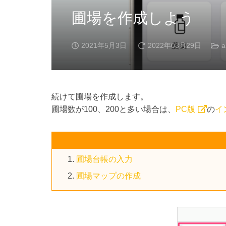
圃場を作成しよう
2021年5月3日
2022年03月29日
a
続けて圃場を作成します。
圃場数が100、200と多い場合は、
PC版
の
イ
圃場台帳の入力
圃場マップの作成