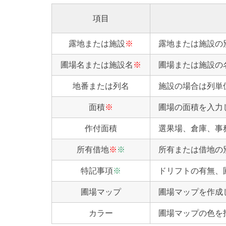
項目
露地または施設
※
露地または施設の
圃場名または施設名
※
圃場または施設の
地番または列名
施設の場合は列単
面積
※
圃場の面積を入力
作付面積
選果場、倉庫、事
所有借地
※
※
所有または借地の
特記事項
※
ドリフトの有無、
圃場マップ
圃場マップを作成
カラー
圃場マップの色を